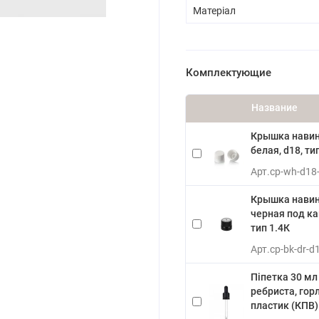
Матеріал
Комплектующие
Название
Крышка нави
белая, d18, ти
Арт.
cp-wh-d18
Крышка нави
черная под ка
тип 1.4К
Арт.
cp-bk-dr-d
Піпетка 30 мл
ребриста, горл
пластик (КПВ)