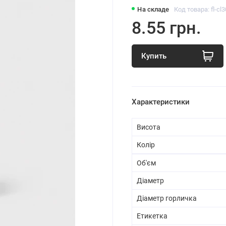
На складе
Код товара: fl-cl
8.55 грн.
Купить
Характеристики
Висота
Колір
Об'єм
Діаметр
Діаметр горличка
Етикетка