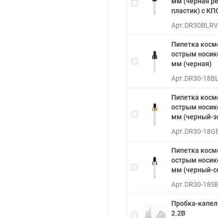
мм (черная р
пластик) с КП
Арт.
DR30BLR
Пипетка косм
острым носико
мм (черная)
Арт.
DR30-18B
Пипетка косм
острым носико
мм (черный-з
Арт.
DR30-18G
Пипетка косм
острым носико
мм (черный-с
Арт.
DR30-18S
Пробка-капель
2.2B