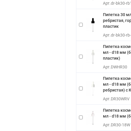
Арт.
dr-bk30-rb
Пипетка 30 м
ребристая, го
пластик
Арт.
dr-bk30-rb
Пипетка косм
мл - d18 мм (
пластик)
Арт.
DWHR30
Пипетка косм
мл - d18 мм (
ребристая) с 
Арт.
DR30WRV
Пипетка косм
мл - d18 мм (
Арт.
DR30-18W