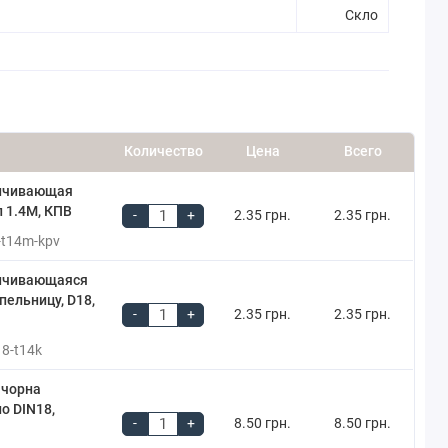
Скло
Количество
Цена
Всего
нчивающая
п 1.4М, КПВ
-
+
2.35 грн.
2.35 грн.
-t14m-kpv
нчивающаяся
пельницу, D18,
-
+
2.35 грн.
2.35 грн.
18-t14k
 чорна
о DIN18,
-
+
8.50 грн.
8.50 грн.