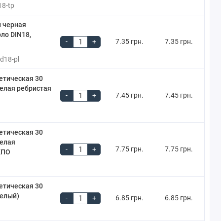
18-tp
л черная
рло DIN18,
-
+
7.35 грн.
7.35 грн.
-d18-pl
етическая 30
белая ребристая
-
+
7.45 грн.
7.45 грн.
етическая 30
белая
-
+
7.75 грн.
7.75 грн.
КПО
етическая 30
белый)
-
+
6.85 грн.
6.85 грн.