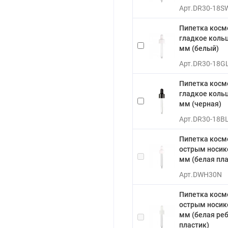
Арт.
DR30-18S
Пипетка косм
гладкое кольц
мм (белый)
Арт.
DR30-18G
Пипетка косм
гладкое кольц
мм (черная)
Арт.
DR30-18B
Пипетка косм
острым носико
мм (белая пла
Арт.
DWH30N
Пипетка косм
острым носико
мм (белая ре
пластик)