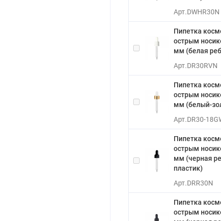
Арт.
DWHR30N
Пипетка косм
острым носико
мм (белая реб
Арт.
DR30RVN
Пипетка косм
острым носико
мм (белый-зо
Арт.
DR30-18G
Пипетка косм
острым носико
мм (черная р
пластик)
Арт.
DRR30N
Пипетка косм
острым носико