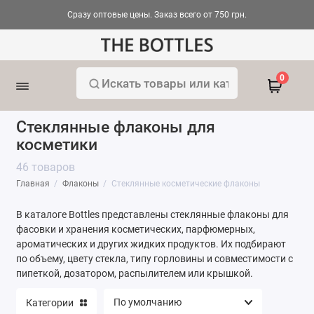
Сразу оптовые цены. Заказ всего от 750 грн.
Вакуумные флаконы
0
Комплекты
Стеклянные флаконы для
Косметические флаконы
косметики
46 товаров
Палочки для диффузоров
Главная
Флаконы
Стеклянные косметические флаконы
Пластиковые флаконы
В каталоге Bottles представлены стеклянные флаконы для
фасовки и хранения косметических, парфюмерных,
Стеклянные косметические флаконы
ароматических и других жидких продуктов. Их подбирают
по объему, цвету стекла, типу горловины и совместимости с
Флакони-роллери
пипеткой, дозатором, распылителем или крышкой.
Флаконы для аромадиффузоров
Категории