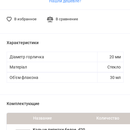
Нашли дешевле?
В избранное
В сравнение
Характеристики
Діаметр горличка
20 мм
Матеріал
Стекло
Об'єм флакона
30 мл
Комплектующие
Название
Количество
Кольце пипетки белое, d20,