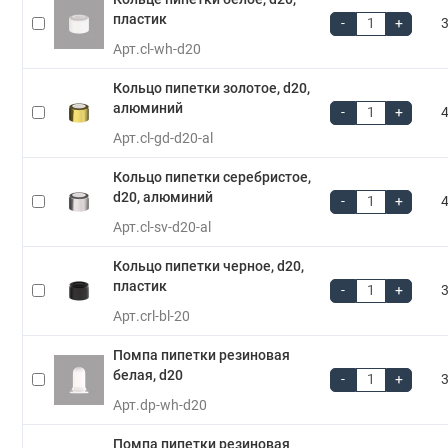
пластик
-
+
3
Арт.
cl-wh-d20
Кольцо пипетки золотое, d20,
алюминий
-
+
4
Арт.
cl-gd-d20-al
Кольцо пипетки серебристое,
d20, алюминий
-
+
4
Арт.
cl-sv-d20-al
Кольцо пипетки черное, d20,
пластик
-
+
3
Арт.
crl-bl-20
Помпа пипетки резиновая
белая, d20
-
+
3
Арт.
dp-wh-d20
Помпа пипетки резиновая