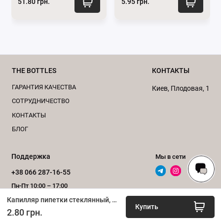
51.80 грн.
5.95 грн.
или другими микроорганизмами, что помогает
дольше сохранить его свежесть и
эффективность.
Контроль над количеством:
Использование
капилляров позволяет избежать избыточного
THE BOTTLES
КОНТАКТЫ
использования продукта. Поскольку много
косметических средств дорогостоящее,
ГАРАНТИЯ КАЧЕСТВА
Киев, Плодовая, 1
экономное использование является важным
CОТРУДНИЧЕСТВО
преимуществом для потребителей.
КОНТАКТЫ
Сохранение свойств продукта:
Для многих
БЛОГ
активных косметических ингредиентов, таких
как витамины (например, витамин С), ретинол
Поддержка
Мы в сети
или эфирные масла, важно сохранять
стабильность формулы. Капилляр помогает
+38 066 287-16-55
ограничить контакт продукта с кислородом и
Пн-Пт 10:00 – 17:00
влагой, что может способствовать сохранению
Капилляр пипетки стеклянный, 30 мл, L65 мм, тонкий
Обратный звонок
Купить
его свойств.
2.80 грн.
Удобство путешествий:
Флаконы с