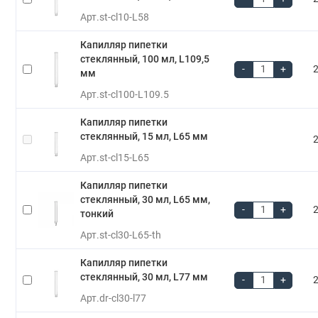
Арт.
st-cl10-L58
Капилляр пипетки
стеклянный, 100 мл, L109,5
-
+
2
мм
Арт.
st-cl100-L109.5
Капилляр пипетки
стеклянный, 15 мл, L65 мм
2
Арт.
st-cl15-L65
Капилляр пипетки
стеклянный, 30 мл, L65 мм,
-
+
2
тонкий
Арт.
st-cl30-L65-th
Капилляр пипетки
стеклянный, 30 мл, L77 мм
-
+
2
Арт.
dr-cl30-l77