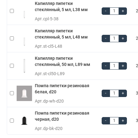
Капилляр пипетки
стеклянный, 5 мл, L38 мм
-
+
2
Арт.
cpl-5-38
Капилляр пипетки
стеклянный, 5 мл, L48 мм
-
+
2
Арт.
st-cl5-L48
Капилляр пипетки
стеклянный, 50 мл, L89 мм
-
+
2
Арт.
st-cl50-L89
Помпа пипетки резиновая
белая, d20
-
+
3
Арт.
dp-wh-d20
Помпа пипетки резиновая
черная, d20
-
+
3
Арт.
dp-bk-d20