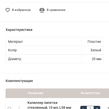
В избранное
В сравнение
Характеристики
Матеріал
Пластик
Колір
Белый
Діаметр
20 мм
Комплектующие
Название
Количество
Капилляр пипетки
стеклянный, 10 мл, L58 мм
-
+
2