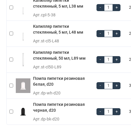
Капилляр пипетки
стеклянный, 5 мл, L38 мм
-
+
2
Арт.
cpl-5-38
Капилляр пипетки
стеклянный, 5 мл, L48 мм
-
+
2
Арт.
st-cl5-L48
Капилляр пипетки
стеклянный, 50 мл, L89 мм
-
+
2
Арт.
st-cl50-L89
Помпа пипетки резиновая
белая, d20
-
+
3
Арт.
dp-wh-d20
Помпа пипетки резиновая
черная, d20
-
+
3
Арт.
dp-bk-d20