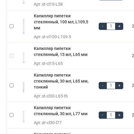
Арт.
st-cl10-L58
Капилляр пипетки
стеклянный, 100 мл, L109,5
-
+
2
мм
Арт.
st-cl100-L109.5
Капилляр пипетки
стеклянный, 15 мл, L65 мм
2
Арт.
st-cl15-L65
Капилляр пипетки
стеклянный, 30 мл, L65 мм,
-
+
2
тонкий
Арт.
st-cl30-L65-th
Капилляр пипетки
стеклянный, 30 мл, L77 мм
-
+
2
Арт.
dr-cl30-l77