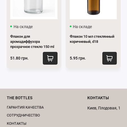
На складе
На складе
Флакон для
Флакон 10 мл стеклянный
аромадиффузора
коричневый, d18
прозрачное стекло 150 ml
Характеристики пластиковой крышки для
51.80 грн.
5.95 грн.
флакона с пипеткой:
Герметичность:
Крышка обеспечивает
надежное закрытие, предотвращая попадание
воздуха внутрь упаковки, что позволяет
дольше сохранять свежесть продукта.
THE BOTTLES
КОНТАКТЫ
Рифлёная поверхность:
На изображении видна
рифленая текстура по бокам, что делает ее
ГАРАНТИЯ КАЧЕСТВА
Киев, Плодовая, 1
удобной для открывания и закрывания. Такая
CОТРУДНИЧЕСТВО
поверхность предотвращает скольжение
КОНТАКТЫ