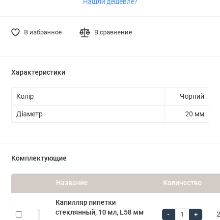
Нашли дешевле?
В избранное
В сравнение
Характеристики
Колір
Чорний
Діаметр
20 мм
Комплектующие
Название
Количество
Капилляр пипетки
стеклянный, 10 мл, L58 мм
-
+
2