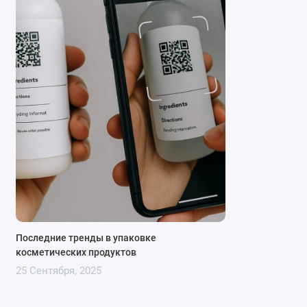
Способ использования:
Вставьте палочки во флакон с ароматической
жидкостью. Для усиления аромата периодически
переворачивайте палочки другой стороной.
Рекомендуемое количество палочек для одного
флакона – 4-6 штук в зависимости от желаемой
интенсивности аромата.
Вы можете ознакомиться с другими выгодными
предложениями на нашем сайте –
https://bottles.com.ua/
Последние тренды в упаковке
косметических продуктов
Обратившись к нам Вы всегда можете рассчитывать
25 Сентября, 2025
на квалифицированную помощь в интересующем Вас
вопросе. Мы ценим каждого клиента и предложим