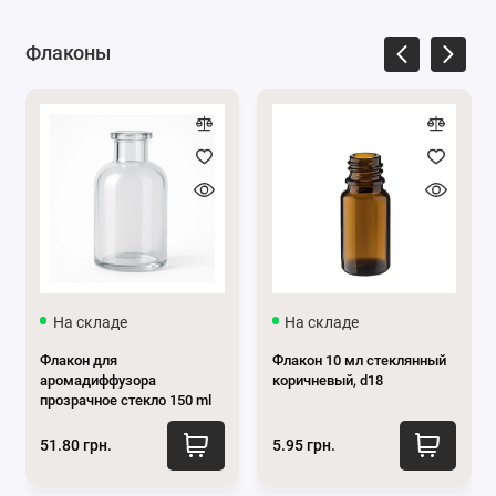
Вам самые выгодные условия.
За консультацией обращайтесь по
Флаконы
телефону
0662871655
или пишите нам в
мессенджеры
Viber
и
Телеграм
.
На складе
На складе
Флакон для
Флакон 10 мл стеклянный
аромадиффузора
коричневый, d18
прозрачное стекло 150 ml
51.80 грн.
5.95 грн.