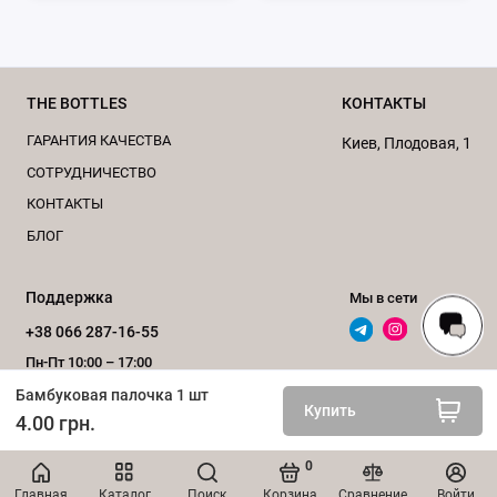
THE BOTTLES
КОНТАКТЫ
ГАРАНТИЯ КАЧЕСТВА
Киев, Плодовая, 1
CОТРУДНИЧЕСТВО
КОНТАКТЫ
БЛОГ
Поддержка
Мы в сети
+38 066 287-16-55
Пн-Пт 10:00 – 17:00
Бамбуковая палочка 1 шт
Обратный звонок
Купить
4.00 грн.
0
ИНТЕРНЕТ-МАГАЗИН «bottles.com.ua», 2020–2026
Главная
Каталог
Поиск
Корзина
Сравнение
Войти