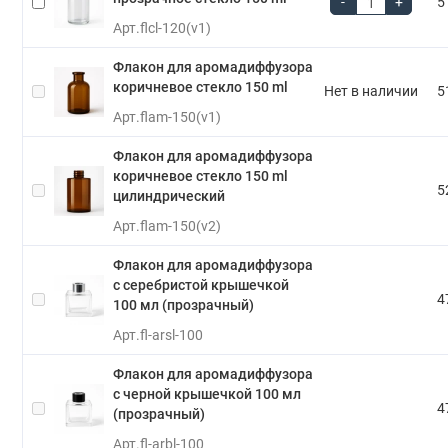
-
+
5
Арт.
flcl-120(v1)
Флакон для аромадиффузора
коричневое стекло 150 ml
Нет в наличии
5
Арт.
flam-150(v1)
Флакон для аромадиффузора
коричневое стекло 150 ml
5
цилиндрический
Арт.
flam-150(v2)
Флакон для аромадиффузора
с серебристой крышечкой
4
100 мл (прозрачный)
Арт.
fl-arsl-100
Флакон для аромадиффузора
с черной крышечкой 100 мл
4
(прозрачный)
Арт.
fl-arbl-100