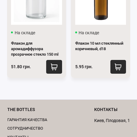
аромадифузора:
Элегантный вид:
Стекло придает флакону
изысканность и элегантность, хорошо
сочетается с разными стилями интерьера.
На складе
На складе
Прозрачность
: Позволяет видеть уровень
Флакон для
Флакон 10 мл стеклянный
ароматической смеси, что удобно для контроля
аромадиффузора
коричневый, d18
прозрачное стекло 150 ml
ее расхода.
Прочность:
Стекло – прочный материал,
51.80 грн.
5.95 грн.
который не деформируется под воздействием
эфирных масел и выдерживает разные
температурные условия.
Герметичность:
Стеклянные флаконы обычно
имеют надежное закрытие, что предотвращает
испарение ароматической жидкости и
THE BOTTLES
КОНТАКТЫ
сохраняет ее свежесть.
ГАРАНТИЯ КАЧЕСТВА
Киев, Плодовая, 1
Экологичность
: Стекло – переработанный
CОТРУДНИЧЕСТВО
материал, поэтому его использование более