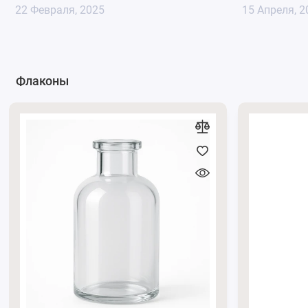
сохранять достаточное количество продукта для д
22 Февраля, 2025
15 Апреля, 2
Герметичная крышка
: Крепкая пластиковая крышк
и попадание воздуха.
Стильный дизайн:
Стекло янтарного цвета придает 
полке или в косметичке.
Флаконы
Вы можете ознакомиться с другими выгодными предложе
Удобно использовать стеклянные баночки для изготовлен
создания свечи, что позволяет пользователям наслаждать
зависимости от типа воска и используемых компонентов.
уникальные и персонализированные свечи для подарков 
С полным перечнем косметических баночек вы можете оз
За консультацией обращайтесь по телефону
0662871655
и