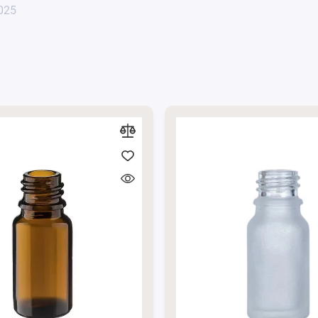
лительного использования без необходимости частой замены.
025
а черного цвета надежно фиксируется, предотвращая пролив
баночке эстетический вид, что делает ее привлекательной на
ниями на нашем сайте –
https://bottles.com.ua/
ия свечей. Объем 100 мл обеспечивает достаточно места для
ся длительным горением обычно от 10 до 30 часов, в
 Эти баночки легко декорированы, что позволяет создавать
или личного использования.
накомиться в разделе
"Косметические баночки"
.
ли пишите нам в мессенджеры
Viber
та
Telegram
.