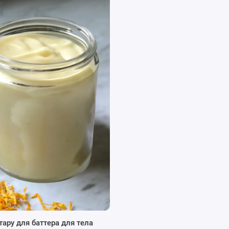
й баночки для косметических средств:
ский состав косметики, сохраняя ее натуральные свойства.
ктивно блокирует вредные ультрафиолетовые лучи, что
вету, таких как сыворотки, кремы с витамином С, эфирные
тару для баттера для тела
ет удобство домашнего использования. Это позволяет