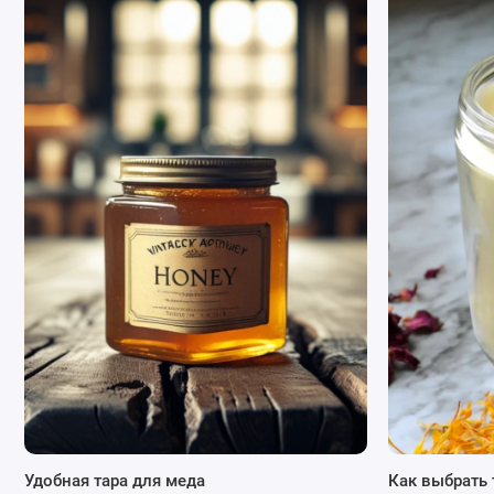
Преимущества использования стеклянно
Безопасный материал
: Стекло не влияет на химиче
Защита от ультрафиолета:
Коричневое стекло эффе
особенно важно для продуктов, чувствительных к с
масла.
Удобная тара для меда
Как выбрать 
Удобный объем:
100 мл – такой размер обеспечива