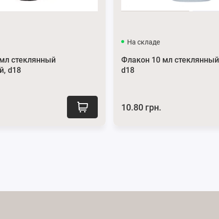
рам
и
Instagram
.
На складе
 мл стеклянный
Флакон 10 мл стеклянный
й, d18
d18
10.80 грн.