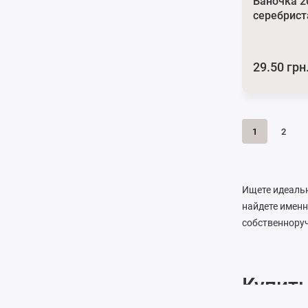
Баночка 
серебрист
29.50 грн
1
2
Ищете идеальн
найдете именн
собственнору
Купить