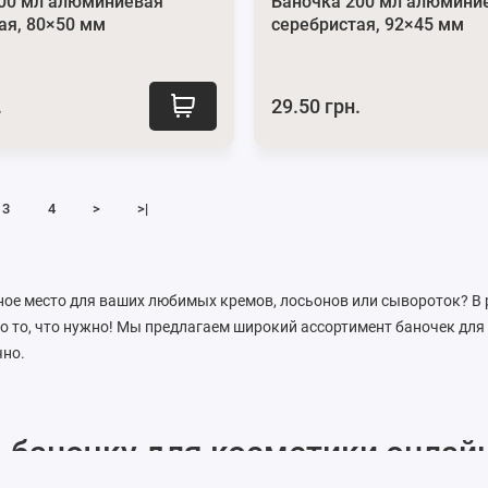
200 мл алюминиевая
Баночка 200 мл алюмини
ая, 80×50 мм
серебристая, 92×45 мм
.
29.50 грн.
3
4
>
>|
ое место для ваших любимых кремов, лосьонов или сывороток? В 
о то, что нужно! Мы предлагаем широкий ассортимент баночек для 
чно.
 баночку для косметики онлайн