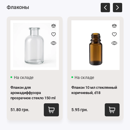
Легкость:
Алюминий очень легкий материал,
Флаконы
что делает упаковку удобной для потребителей.
Устойчивость к коррозии:
Алюминий не
подвергается коррозии, поэтому идеально
подходит для хранения различных типов
косметики, в частности кремов, бальзамов и
гелей.
Эстетика:
Алюминиевые баночки могут
выглядеть современно и стильно, что делает их
привлекательными для премиум-сегмента
косметики.
На складе
На складе
Экологичность:
Алюминий на 100%
Флакон для
Флакон 10 мл стеклянный
перерабатывается, что отвечает растущему
аромадиффузора
коричневый, d18
спросу на экологические упаковки в
прозрачное стекло 150 ml
косметике.
51.80 грн.
5.95 грн.
Преимущества использования