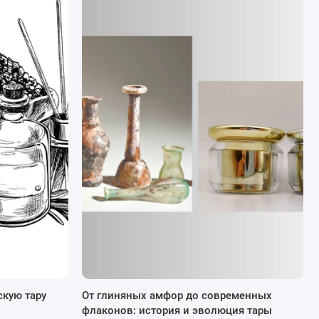
скую тару
От глиняных амфор до современных
флаконов: история и эволюция тары