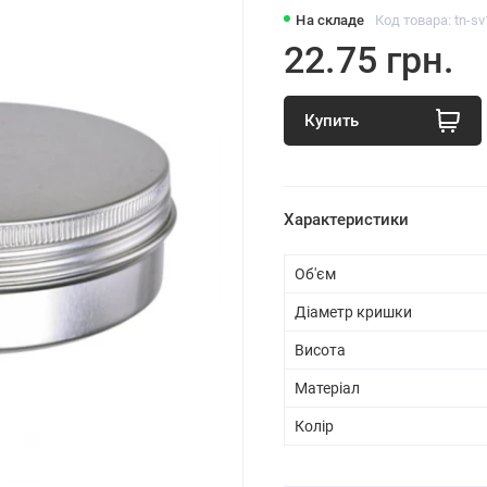
На складе
Код товара: tn-s
22.75 грн.
Купить
Характеристики
Об'єм
Діаметр кришки
Висота
Матеріал
Колір