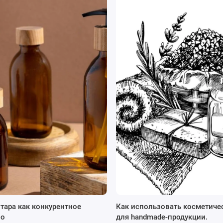
аночек в косметической отрасли:
 защищают косметику от воздействия света и воздуха, что
лает упаковку удобной для потребителей.
ся коррозии, поэтому идеально подходит для хранения
льзамов и гелей.
временно и стильно, что делает их привлекательными для
, что отвечает растущему спросу на экологические
ек при производстве свечей:
тара как конкурентное
Как использовать косметиче
высоким температурам, что делает их безопасными для
во
для handmade-продукции.