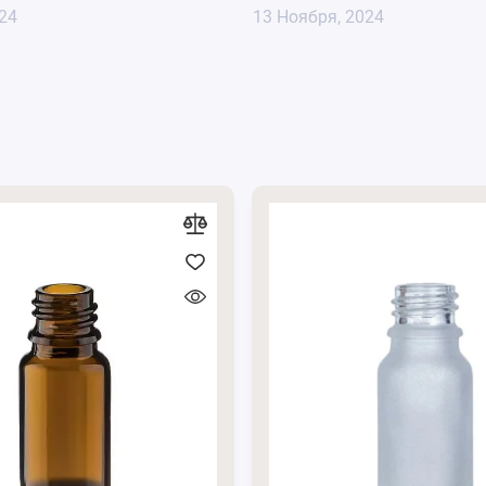
24
13 Ноября, 2024
ночках удобны для транспортировки и использования,
евается.
ает их удобными для переносных свечей, часто
наборов.
ть декорированы разными способами (гравировка, покраска,
ь свечи в красивой упаковке для разных случаев.
льным и популярным выбором как для косметики, так и
еимуществам.
накомиться в разделе
"Косметические баночки"
.
ли пишите нам в мессенджеры
Viber
и
Телеграм
.