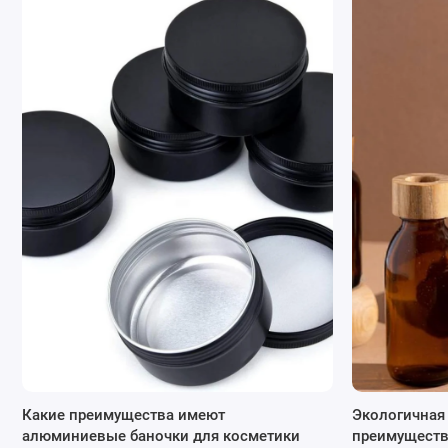
Преимущества использования алюминиевых б
Сохранение продукта:
Алюминиевые баночки хорошо
продлевает срок годности продуктов.
Легкость
: Алюминий очень легкий материал, что де
Устойчивость к коррозии
: Алюминий не подвергает
различных типов косметики, в частности кремов, ба
Эстетика:
Алюминиевые баночки могут выглядеть со
премиум-сегмента косметики.
Экологичность:
Алюминий на 100% перерабатывается
упаковки в косметике.
Преимущества использования алюминиевых баноч
Какие преимущества имеют
Экологичная 
Безопасность
: Алюминиевые баночки устойчивы к 
алюминиевые баночки для косметики
преимущест