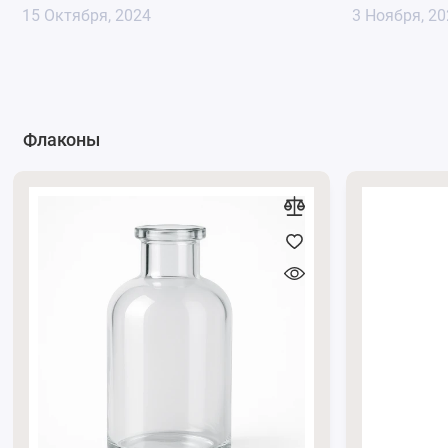
использования в производстве свечей.
15 Октября, 2024
3 Ноября, 20
Удобство использования
: Свечи в алюминиевых ба
поскольку алюминий легко охлаждается и не перегр
Мобильность:
Компактность и легкость баночек дел
используемых в путешествиях или для подарочных 
Эстетический вид
: Алюминиевые баночки могут бы
Флаконы
наклейки), что позволяет производителям создават
Таким образом, алюминиевые баночки являются универса
свечей благодаря их функциональным и эстетическим пр
С полным перечнем косметических баночек вы можете оз
За консультацией обращайтесь по телефону
0662871655
и