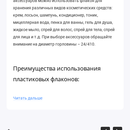
аксессуаров можно использовать флакон для
хранения различных видов косметических средств:
крем, лосьон, шампунь, кондиционер, тоник,
мицеллярная вода, пенка для ванны, гель для душа,
жидкое мыло, спрей для волос, спрей для тела, спрей
для лица и т.д. При выборе аксессуаров обращайте
внимание на диаметр горловины – 24/410.
Преимущества использования
пластиковых флаконов:
Легкость и точность
: Флаконы имеют малую
Читать дальше
массу и их значительно легче
транспортировать. Готовое изделие в таком
флаконе гораздо легче, чем в стеклянном;
Прочность:
Материал не хрупок и не
разбивается от случайных падений;