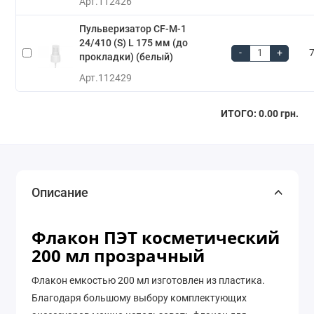
Арт.
112426
Пульверизатор CF-M-1
24/410 (S) L 175 мм (до
-
+
7
прокладки) (белый)
Арт.
112429
ИТОГО:
0.00 грн.
Описание
Флакон ПЭТ косметический
200 мл прозрачный
Флакон емкостью 200 мл изготовлен из пластика.
Благодаря большому выбору комплектующих