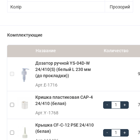
Колір
Прозорий
Комплектующие
Название
Количество
Дозатор ручной YS-04D-W
24/410(S) (белый L 230 мм
9
(до прокладки))
Арт.
E-1716
Кришка пластиковая CAP-4
24/410 (белая)
-
+
7
Арт.
Y -1768
Крышка CF-C-12 PSE 24/410
(белая)
-
+
7