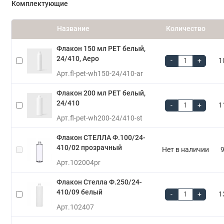
Комплектующие
Название
Количество
Флакон 150 мл PET белый,
24/410, Аеро
-
+
1
Арт.
fl-pet-wh150-24/410-ar
Флакон 200 мл PET белый,
24/410
-
+
1
Арт.
fl-pet-wh200-24/410-st
Флакон СТЕЛЛА Ф.100/24-
410/02 прозрачный
Нет в наличии
9
Арт.
102004pr
Флакон Стелла Ф.250/24-
410/09 белый
-
+
1
Арт.
102407