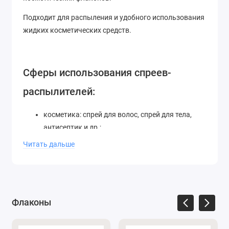
Подходит для распыления и удобного использования
жидких косметических средств.
Сферы использования спреев-
распылителей:
косметика: спрей для волос, спрей для тела,
антисептик и др.;
парфюмерия;
Читать дальше
продукты по уходу за волосами;
и другие жидкости.
Стандартная дозировка одного нажатия – 0,12-0,14
мл. Для правильного выбора комплекта из
Флаконы
распылителя и флакона необходимо обращать
внимание на диаметр горловины – 24/410. Подходит