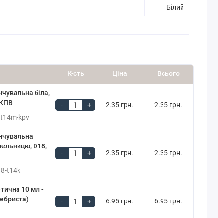
Білий
К-сть
Ціна
Всього
чувальна біла,
 КПВ
-
+
2.35 грн.
2.35 грн.
-t14m-kpv
нчувальна
пельницю, D18,
-
+
2.35 грн.
2.35 грн.
18-t14k
тична 10 мл -
ребриста)
-
+
6.95 грн.
6.95 грн.