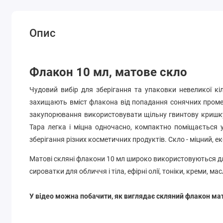
Опис
Флакон 10 мл, матове скло
Чудовий вибір для зберігання та упаковки невеликої кіл
захищають вміст флакона від попадання сонячних промен
закупорювання використовувати щільну гвинтову кришку,
Тара легка і міцна одночасно, компактно поміщається у
зберігання різних косметичних продуктів.
Скло - міцний, е
Матові скляні флакони 10 мл широко використовуються д
сироватки для обличчя і тіла, ефірні олії, тоніки, креми, мас
У відео можна побачити, як виглядає скляний флакон ма