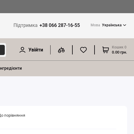
Підтримка
+38 066 287-16-55
Мова
Українська
Кошик
0
Увійти
0.00 грн.
інгредієнти
До порівняння