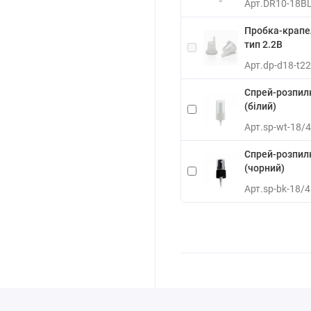
Арт.
DR10-18B
Пробка-крапел
тип 2.2B
Арт.
dp-d18-t2
Спрей-розпил
(білий)
Арт.
sp-wt-18/
Спрей-розпил
(чорний)
Арт.
sp-bk-18/