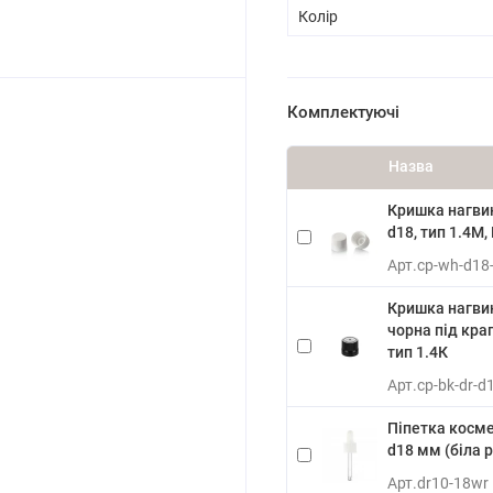
Колір
Комплектуючі
Назва
Кришка нагвин
d18, тип 1.4М,
Арт.
cp-wh-d18
Кришка нагви
чорна під кра
тип 1.4К
Арт.
cp-bk-dr-d
Піпетка косме
d18 мм (біла 
Арт.
dr10-18wr