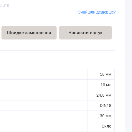
0-d18
Знайшли дешевше?
Швидке замовлення
Написати відгук
58 мм
10 мл
24.8 мм
DIN18
30 мм
Скло