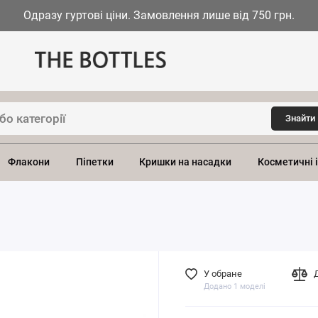
Одразу гуртові ціни. Замовлення лише від 750 грн.
Знайти
Флакони
Піпетки
Кришки на насадки
Косметичні 
У обране
Додано 1 моделі