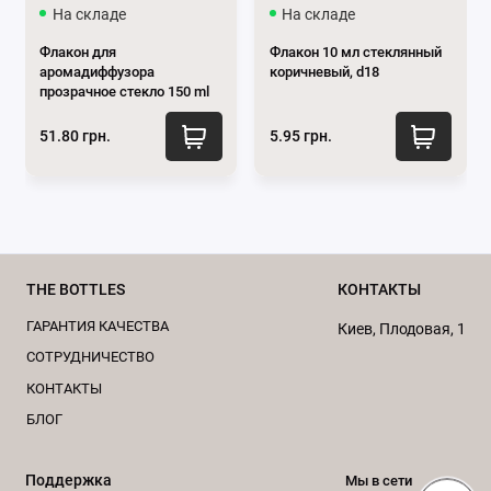
На складе
На складе
Флакон для
Флакон 10 мл стеклянный
аромадиффузора
коричневый, d18
прозрачное стекло 150 ml
51.80 грн.
5.95 грн.
THE BOTTLES
КОНТАКТЫ
ГАРАНТИЯ КАЧЕСТВА
Киев, Плодовая, 1
CОТРУДНИЧЕСТВО
Преимущества использования
КОНТАКТЫ
косметической пипетки
с острым
БЛОГ
с помпой:
носиком
Поддержка
Мы в сети