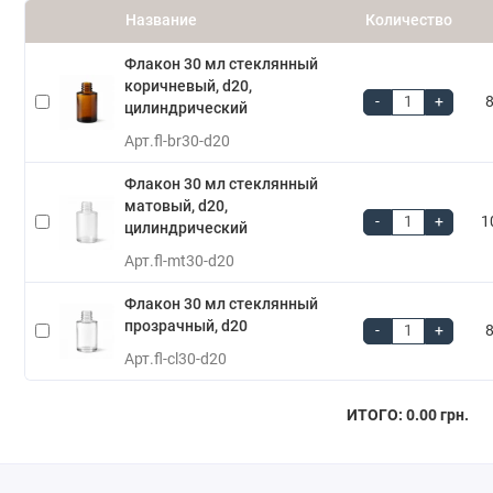
Название
Количество
Флакон 30 мл стеклянный
коричневый, d20,
-
+
8
цилиндрический
Арт.
fl-br30-d20
Флакон 30 мл стеклянный
матовый, d20,
-
+
1
цилиндрический
Арт.
fl-mt30-d20
Флакон 30 мл стеклянный
прозрачный, d20
-
+
8
Арт.
fl-cl30-d20
ИТОГО:
0.00 грн.