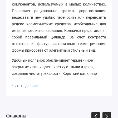
компонентов, используемых в малых количествах.
Позволяет рационально тратить дорогостоящие
вещества, в нем удобно переносить или перевозить
редкие косметические средства, необходимые для
ежедневного использования. Колпачок представляет
собой правильный цилиндр. За счет контраста
оттенков и фактур лаконичные геометрические
формы приобретают элегантный стильный вид.
Удобный колпачок обеспечивает герметичное
закрытие и защищает пипетку от пыли и грязи,
сохраняя чистоту жидкости. Короткий капилляр
позволяет использовать пипетку для флаконов
Читать дальше
объемом 50 мл и с диаметром горлышка 20 мм.
В видео вы увидите, как выглядит пипетка для
флакона 50 мл:
Флаконы