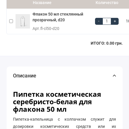
Название
Количество
Флакон 50 мл стеклянный
прозрачный, d20
-
+
1
Арт.
fl-cl50-d20
ИТОГО:
0.00 грн.
Описание
Пипетка косметическая
серебристо-белая для
флакона 50 мл
Пипетка-капельница с колпачком служит для
дозировки косметических средств или их