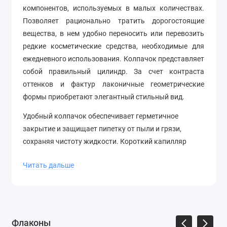
компонентов, используемых в малых количествах.
Позволяет рационально тратить дорогостоящие
вещества, в нем удобно переносить или перевозить
редкие косметические средства, необходимые для
ежедневного использования. Колпачок представляет
собой правильный цилиндр. За счет контраста
оттенков и фактур лаконичные геометрические
формы приобретают элегантный стильный вид.
Удобный колпачок обеспечивает герметичное
закрытие и защищает пипетку от пыли и грязи,
сохраняя чистоту жидкости. Короткий капилляр
позволяет использовать пипетку для флаконов
Читать дальше
объемом 50 мл и с диаметром горлышка 20 мм.
В видео вы увидите, как выглядит пипетка для
флакона 50 мл:
Флаконы