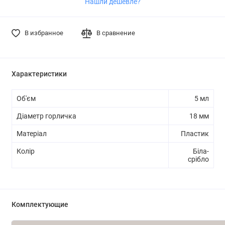
Нашли дешевле?
В избранное
В сравнение
Характеристики
Об'єм
5 мл
Діаметр горличка
18 мм
Матеріал
Пластик
Колір
Біла-
срібло
Комплектующие