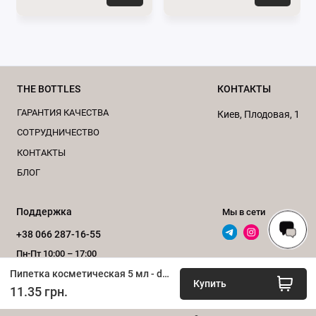
Большой выбор пипеток косметических по выгодной
цене можно увидеть на странице нашего
сайта
Пипетки
.
За консультацией обращайтесь
THE BOTTLES
КОНТАКТЫ
по
телефону
0662871655
или пишите нам в
ГАРАНТИЯ КАЧЕСТВА
Киев, Плодовая, 1
мессенджеры
Viber
и
Telegram
.
CОТРУДНИЧЕСТВО
Подписывайтесь на наши официальные страницы
КОНТАКТЫ
в
Телеграм
и
Instagram
.
БЛОГ
Поддержка
Мы в сети
+38 066 287-16-55
Пн-Пт 10:00 – 17:00
Пипетка косметическая 5 мл - d18 мм (белая-серебро)
Обратный звонок
Купить
11.35 грн.