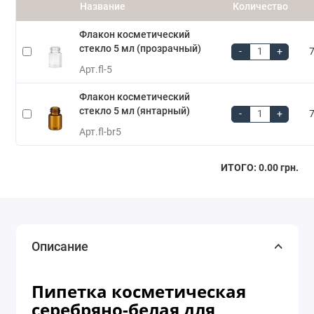
Название
Количество
Флакон косметический
стекло 5 мл (прозрачный)
-
+
7
Арт.
fl-5
Флакон косметический
стекло 5 мл (янтарный)
-
+
7
Арт.
fl-br5
ИТОГО:
0.00 грн.
Описание
Пипетка косметическая
серебряно-белая для