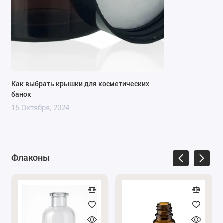
Видео:
Как выглядит пластиковая черная крышка
Как выбрать крышки для косметических
для косметической банки
банок
15 Октября, 2024
Преимущества пластиковой винтовой
крышки 59х15 мм:
Флаконы
Герметичность и надежность
: Качественная
резьба помогает плотно закрутить емкость и
защитить содержимое от внешнего
воздействия и протекания.
Химическая стабильность:
Материал крышки