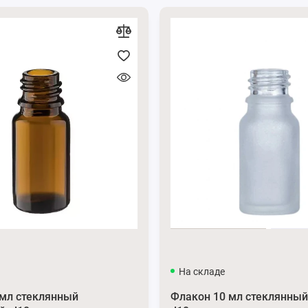
ли пишите нам в мессенджеры
Viber
и
Telegram
.
рам
и
Instagram
.
На складе
 мл стеклянный
Флакон 10 мл стеклянный