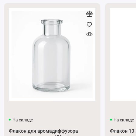
За консультацией обращайтесь по
телефону
0662871655
и
Подписывайтесь на наши официальные страницы в
Телег
На складе
На складе
Флакон для аромадиффузора
Флакон 10