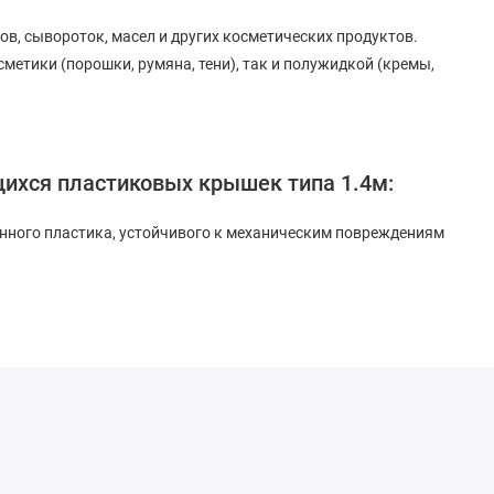
ов, сывороток, масел и других косметических продуктов.
метики (порошки, румяна, тени), так и полужидкой (кремы,
ихся пластиковых крышек типа 1.4м:
венного пластика, устойчивого к механическим повреждениям
твращая утечку косметического продукта.
ря навинчивающейся конструкции.
дходит для упаковки косметических товаров.
ы для заказа на странице сайта
Крышки для флаконов.