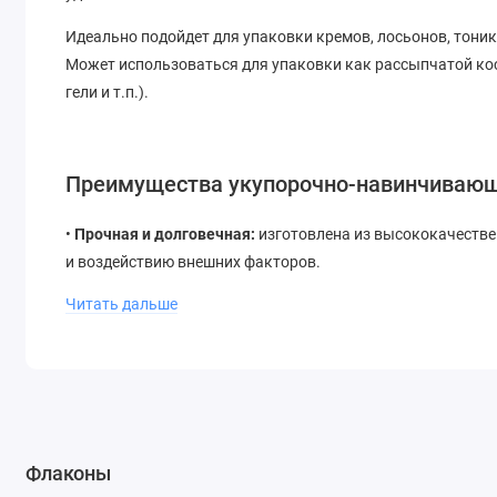
Идеально подойдет для упаковки кремов, лосьонов, тоник
Может использоваться для упаковки как рассыпчатой ​​кос
гели и т.п.).
Преимущества укупорочно-навинчивающ
•
Прочная и долговечная:
изготовлена ​​из высококачест
и воздействию внешних факторов.
•
Герметичная
: обеспечивает надежную закупорку, предо
Читать дальше
•
Удобная:
Легко закручивается и откручивается благода
•
Эстетическая:
обладает стильным дизайном, который по
Флаконы
Популярные крышки для косметических флаконов доступн