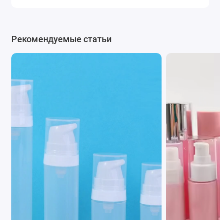
Это может быть крышка с дозатором или
герметичным механизмом для хранения жидкостей.
Рекомендуемые статьи
Популярные дозаторы и колпаки для косметических
флаконов доступны для заказа на странице сайта
Крышки и дозаторы.
За консультацией обращайтесь
по
телефону
0662871655
или пишите нам в
мессенджеры
Viber
и
Telegram
.
Подписывайтесь на наши официальные страницы
в
Телеграм
и
Instagram
.