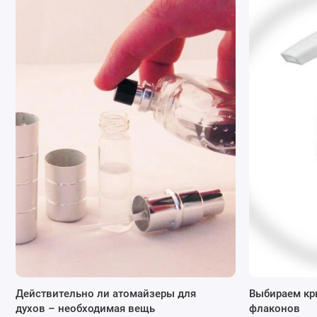
Преимущества стеклянных флаконов
Защита от ультрафиолета:
Коричневое стекло эффе
особенно важно для продуктов, чувствительных к с
масла.
Сохранение качества:
Предотвращает окисление и 
продукта, что помогает сохранить его качество и ср
Элегантный вид:
Коричневый цвет придает флакону
Действительно ли атомайзеры для
Выбираем кр
косметических продуктов.
духов – необходимая вещь
флаконов