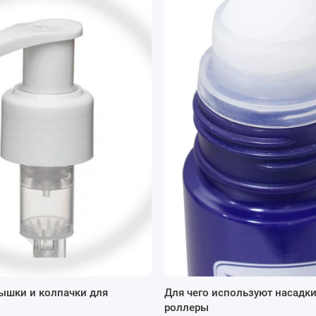
 с ролером, 10 мл:
ктивно блокирует вредные ультрафиолетовые лучи, что
вету, таких как сыворотки, кремы с витамином С, эфирные
разложение активных компонентов косметического
ок хранения.
 изысканный вид и прекрасно дополняет дизайн
ышки и колпачки для
Для чего используют насадки
роллеры