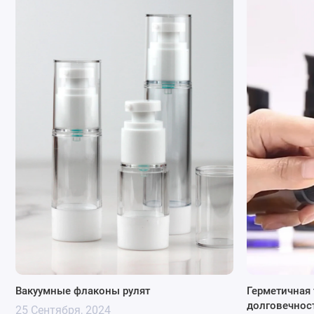
Преимущества использования вакуумны
Вакуумная упаковка:
Обеспечивает герметичное зак
контакта с воздухом. Это помогает сохранить его свеж
Удобство:
Вакуумный флакон часто имеет специальны
продукт и контролировать его расход.
Прочность
: ПЭТ – прочный и гибкий материал, позво
транспортировки и хранения.
Легкость:
ПЭТ – легкий материал, уменьшающий вес п
Экологичность
: ПЭТ – переработанный материал, поэ
Чаще вакуумные флаконы используют:
Для жидких косметических продуктов: Кремы, лосьоны,
Для тонких текстур: Продукты с легко окисляемыми л
Для сохранения свежести: Вакуумная упаковка помога
Ознакомиться с ассортиментом нашего интернет-магазина 
странице
Вакуумные флаконы для косметики
.
За консультацией обращайтесь по телефону
0662871655
или 
Вакуумные флаконы рулят
Герметичная 
Подписывайтесь на наши официальные страницы
Телеграм
долговечнос
25 Сентября, 2024