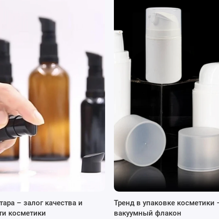
х ПЭТ флаконов для косметики:
рытие и защищает косметический продукт от окисления и
есть и снизить риск испарения и ухудшения качества.
й клапан, позволяющий удобно дозировать косметический
ляющий хранить флакон в сохранности и безопасности во время
родукции и удобный для перевозки.
тому его использование более экологично, чем пластика.
 сыворотки, тоники, масла.
етучими ингредиентами.
ет сохранить косметический продукт более свежим.
и выбрать необходимые флаконы можно на
пишите в мессенджери
Viber
и
Telegram
.
тара – залог качества и
Тренд в упаковке косметики 
и
Instagram
.
ти косметики
вакуумный флакон