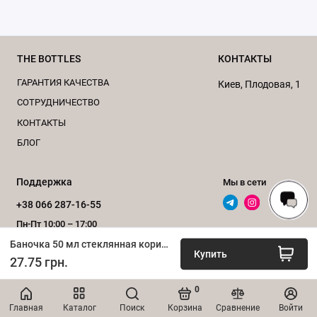
косметические изделия, кремы, лосьоны, маски и
другие средства по уходу за кожей. Баночка легко
моется и может использоваться повторно.
THE BOTTLES
КОНТАКТЫ
Удобно использовать эти стеклянные банки для
ГАРАНТИЯ КАЧЕСТВА
Киев, Плодовая, 1
изготовления свечей.
CОТРУДНИЧЕСТВО
КОНТАКТЫ
С полным перечнем косметических баночек вы
БЛОГ
можете ознакомиться в разделе
"Косметические
баночки"
.
Поддержка
Мы в сети
За консультацией обращайтесь по
+38 066 287-16-55
телефону
0662871655
или пишите нам в
Пн-Пт 10:00 – 17:00
мессенджеры
Viber
та
Telegram
.
Баночка 50 мл стеклянная коричневая
Обратный звонок
Купить
27.75 грн.
Подписывайтесь на наши официальные страницы
в
Телеграм
и
Instagram
.
0
ИНТЕРНЕТ-МАГАЗИН «bottles.com.ua», 2020–2026
Главная
Каталог
Поиск
Корзина
Сравнение
Войти