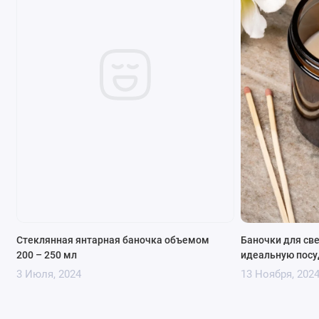
Преимущества использования
стеклянной баночки для
Стеклянная янтарная баночка объемом
Баночки для све
200 – 250 мл
идеальную посу
косметических средств:
3 Июля, 2024
13 Ноября, 202
Безопасный материал:
Стекло не влияет на
химический состав косметики, сохраняя ее