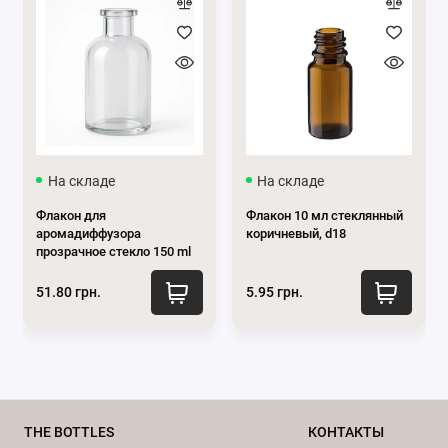
таких как воздух, влага или бактерии.
Низкая цена:
Пластиковая упаковка дешевле в
производстве по сравнению со многими
другими материалами, что позволяет снизить
общую стоимость косметических товаров.
Химическая стойкость:
Большинство
пластиковых материалов, используемых для
На складе
На складе
косметических упаковок, не вступают в
Флакон для
Флакон 10 мл стеклянный
реакцию с химическими компонентами
аромадиффузора
коричневый, d18
продукта. Это позволяет избежать изменений
прозрачное стекло 150 ml
состава или качества косметики.
51.80 грн.
5.95 грн.
Прозрачность:
Этот вид пластика может быть
прозрачным, что позволяет видеть продукт
внутри. Это важно для косметических товаров,
где покупателям интересно оценить текстуру
или цвет средства.
Эта баночка обеспечит надежную защиту ваших
THE BOTTLES
КОНТАКТЫ