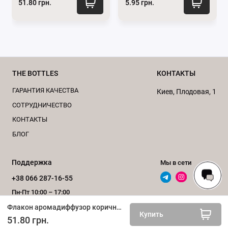
51.80 грн.
5.95 грн.
который не деформируется под воздействием
эфирных масел и выдерживает разные
температурные условия.
Герметичность:
Стеклянные флаконы обычно
имеют надежное закрытие, что предотвращает
испарение ароматической жидкости и
THE BOTTLES
КОНТАКТЫ
сохраняет ее свежесть.
ГАРАНТИЯ КАЧЕСТВА
Киев, Плодовая, 1
Экологичность:
Стекло – переработанный
CОТРУДНИЧЕСТВО
материал, поэтому его использование более
КОНТАКТЫ
экологично, чем пластика.
БЛОГ
Нейтральный запах:
Стекло не имеет
собственного запаха, поэтому не влияет на
аромат эфирных масел.
Поддержка
Мы в сети
Безопасность
: Стекло не взаимодействует с
+38 066 287-16-55
эфирными маслами и не выделяет вредных
Пн-Пт 10:00 – 17:00
веществ, что делает его безопасным для
Флакон аромадиффузор коричневое стекло 150 ml
Обратный звонок
здоровья.
Купить
51.80 грн.
Разнообразие форм и размеров:
Стеклянные