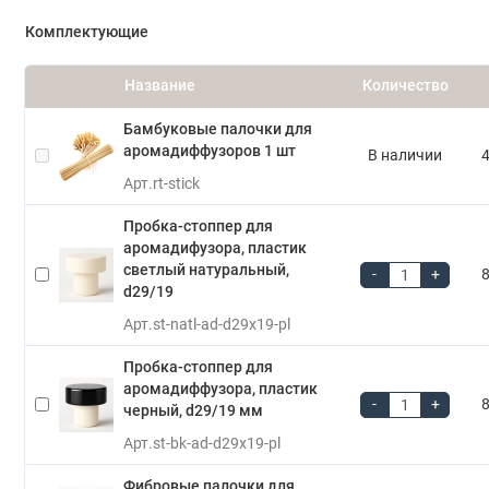
Комплектующие
Название
Количество
Бамбуковые палочки для
аромадиффузоров 1 шт
В наличии
4
Арт.
rt-stick
Пробка-стоппер для
аромадифузора, пластик
светлый натуральный,
-
+
8
d29/19
Арт.
st-natl-ad-d29x19-pl
Пробка-стоппер для
аромадиффузора, пластик
-
+
8
черный, d29/19 мм
Арт.
st-bk-ad-d29x19-pl
Фибровые палочки для