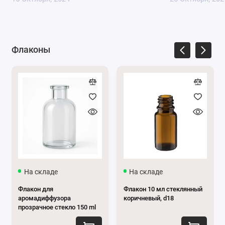
Флаконы
Преимущества стеклянного
аромадифузора:
Элегантный вид:
Стекло придает флакону
изысканность и элегантность, хорошо
сочетается с разными стилями интерьера.
На складе
На складе
Прозрачность:
Позволяет видеть уровень
Флакон для
Флакон 10 мл стеклянный
ароматической смеси, что удобно для контроля
аромадиффузора
коричневый, d18
прозрачное стекло 150 ml
ее расхода.
Прочность:
Стекло – прочный материал,