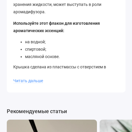
хранения жидкости, может выступать в роли
аромадифузора.
Используйте этот флакон для изготовления
ароматических эссенций:
на водной;
спиртовой;
масляной основе.
Крышка сделана из пластмассы с отверстием в
верхней части для бамбуковых палочек, может
Читать дальше
уместиться до 6 штук. Она плотно и герметично
прилегает к шейке бутылки, не давая жидкости
пролиться. Демократическая цена и отличное
качество идеально совмещается в данном продукте.
Рекомендуемые статьи
Можно купить аромадифузор в подарок или для
собственных нужд.