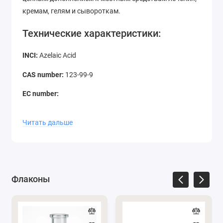
кремам, гелям и сывороткам.
Технические характеристики:
INCI:
Azelaic Acid
CAS number:
123-99-9
EC number:
Внешний вид:
Белый порошок
Читать дальше
Запах:
легкий характерный
Чистота:
≥ 99 %
Химическая формула:
C9H16O4
Флаконы
Молекулярная масса:
188.22 g/mol
Растворимость:
Хорошо растворяется в спиртах и
гликолях, плохо растворяется в воде