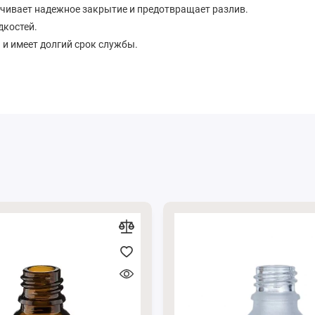
чивает надежное закрытие и предотвращает разлив.
дкостей.
а и имеет долгий срок службы.
ет лаконичный и утонченный дизайн, хорошо подойдет
 можно увидеть на странице нашего сайта
Пипетки
.
ли пишите нам в мессенджеры
Viber
и
Telegram
.
рам
и
Instagram
.