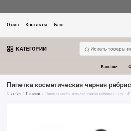
О нас
Контакты
Блог
КАТЕГОРИИ
Баночки
Ф
Пипетка косметическая черная ребрис
Главная
Пипетки
Пипетка косметическая черная ребристая 5мл - d