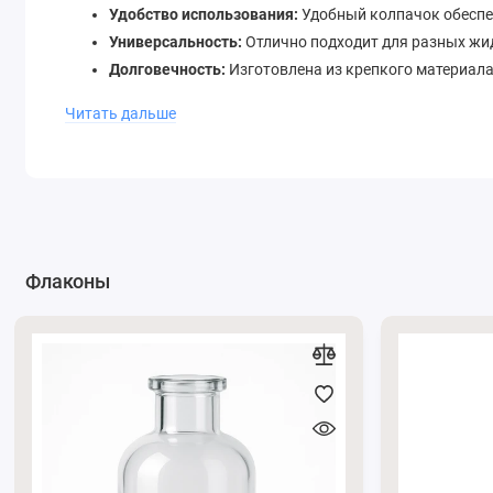
Удобство использования:
Удобный колпачок обеспе
Универсальность:
Отлично подходит для разных жи
Долговечность:
Изготовлена ​​из крепкого материал
Дизайн:
Пластик черного цвета с белой помпой име
Читать дальше
флаконам светлого цвета.
Большой выбор пипеток косметических по выгодной цене
За консультацией обращайтесь по
телефону
0662871655
и
Подписывайтесь на наши официальные страницы в
Телег
Флаконы